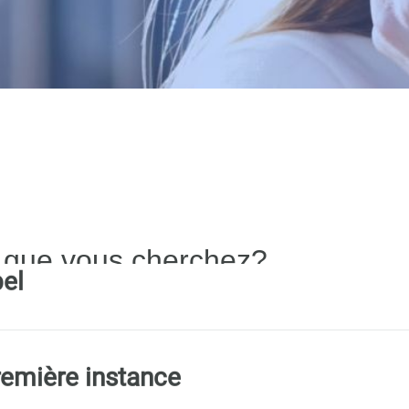
 que vous cherchez?
el
emière instance