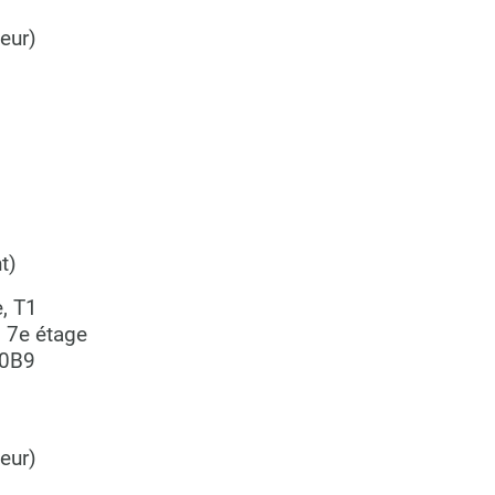
eur)
t)
, T1
, 7e étage
 0B9
eur)