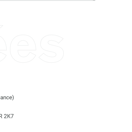
ées
dance)
R 2K7