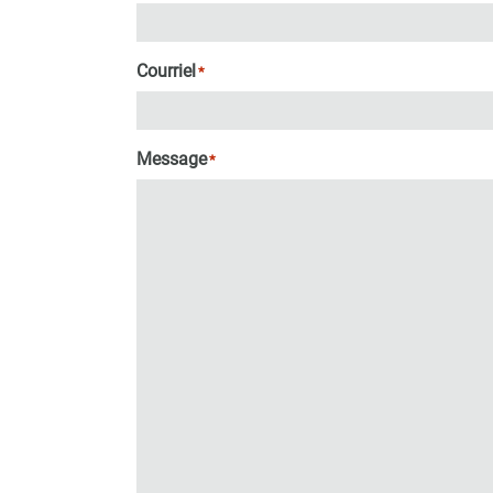
Courriel
*
Message
*