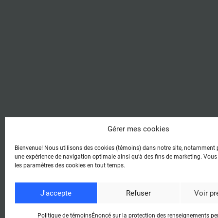
Gérer mes cookies
Bienvenue! Nous utilisons des cookies (témoins) dans notre site, notamment p
une expérience de navigation optimale ainsi qu’à des fins de marketing. Vous
les paramètres des cookies en tout temps.
© 2026 -
Condi
J'accepte
Refuser
Voir p
Politique de témoins
Énoncé sur la protection des renseignements pe