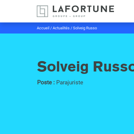
Accueil
/
Actualités
/
Solveig Russo
Solveig Russ
Poste :
Parajuriste