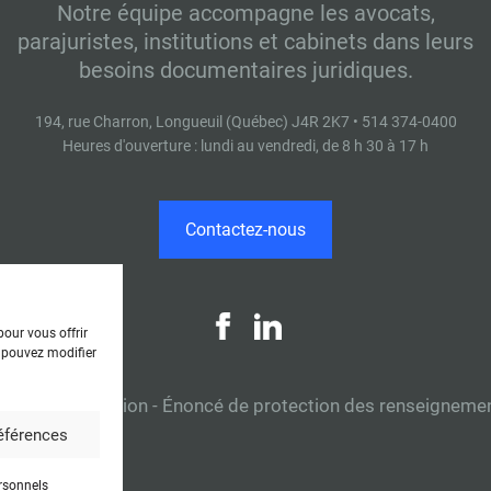
Notre équipe accompagne les avocats,
parajuristes, institutions et cabinets dans leurs
besoins documentaires juridiques.
194, rue Charron, Longueuil (Québec) J4R 2K7 • 514 374-0400
Heures d'ouverture : lundi au vendredi, de 8 h 30 à 17 h
Contactez-nous
our vous offrir
 pouvez modifier
tions d'utilisation
-
Énoncé de protection des renseigneme
références
rsonnels