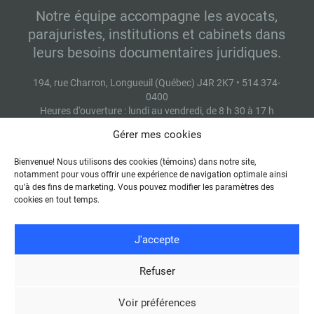
Notre équipe accompagne les avocats,
parajuristes, institutions et cabinets dans
leurs besoins documentaires juridiques.
194, rue Charron, Longueuil (Québec) J4R 2K7 • 514 374-
0400
Heures d'ouverture : lundi au vendredi, de 8 h 30 à 17 h
Gérer mes cookies
Bienvenue! Nous utilisons des cookies (témoins) dans notre site,
Contactez-nous
notamment pour vous offrir une expérience de navigation optimale ainsi
qu’à des fins de marketing. Vous pouvez modifier les paramètres des
cookies en tout temps.
J'accepte
Refuser
© 2026 -
Conditions d'utilisation
-
Énoncé de protection des
renseignements personnels
Voir préférences