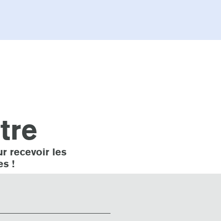
ttre
r recevoir les
es !