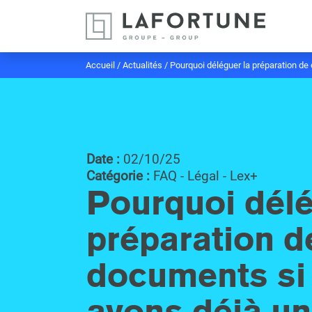
Accueil
/
Actualités
/
Pourquoi déléguer la préparation de
Date :
02/10/25
Catégorie :
FAQ - Légal - Lex+
Pourquoi délé
préparation d
documents si
avons déjà u