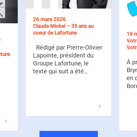
26 mars 2026
Claude Mickel – 35 ans au
coeur de Lafortune
19 
r
Votr
Rédigé par Pierre-Olivier
Votr
cture
Lapointe, président du
À p
Groupe Lafortune, le
Bry
texte qui suit a été…
en d
Bor