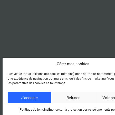
Gérer mes cookies
Bienvenue! Nous utilisons des cookies (témoins) dans notre site, notamment p
une expérience de navigation optimale ainsi qu’à des fins de marketing. Vous
les paramètres des cookies en tout temps.
© 2026 -
Condi
J'accepte
Refuser
Voir p
Politique de témoins
Énoncé sur la protection des renseignements pe