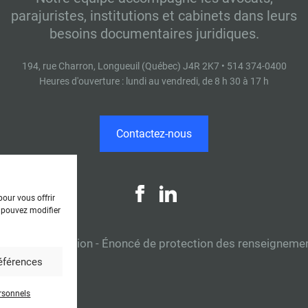
parajuristes, institutions et cabinets dans leurs
besoins documentaires juridiques.
194, rue Charron, Longueuil (Québec) J4R 2K7 • 514 374-0400
Heures d'ouverture : lundi au vendredi, de 8 h 30 à 17 h
Contactez-nous
our vous offrir
 pouvez modifier
tions d'utilisation
-
Énoncé de protection des renseigneme
références
rsonnels