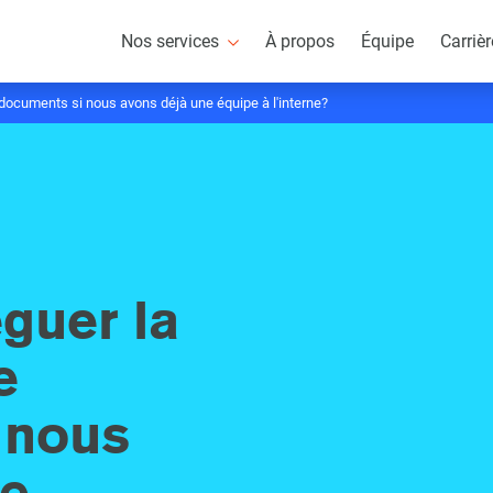
Nos services
À propos
Équipe
Carriè
 documents si nous avons déjà une équipe à l'interne?
guer la
e
 nous
ne