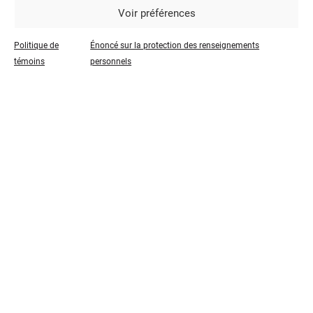
Voir préférences
nos promotions et actualités!
Politique de
Énoncé sur la protection des renseignements
témoins
personnels
Soumission
Tarifs & délais
Expertise
Nous sommes des facilitateurs