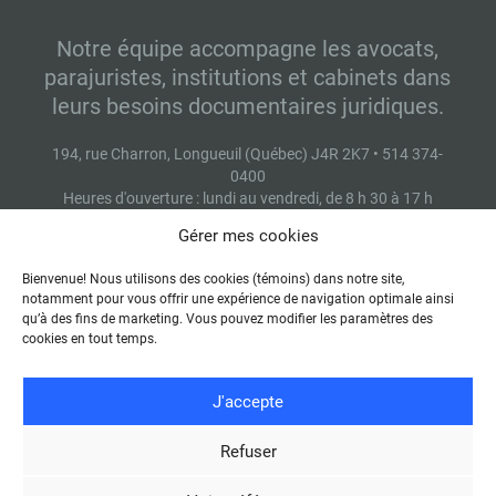
Notre équipe accompagne les avocats,
parajuristes, institutions et cabinets dans
leurs besoins documentaires juridiques.
194, rue Charron, Longueuil (Québec) J4R 2K7 • 514 374-
0400
Heures d'ouverture : lundi au vendredi, de 8 h 30 à 17 h
Gérer mes cookies
Bienvenue! Nous utilisons des cookies (témoins) dans notre site,
Contactez-nous
notamment pour vous offrir une expérience de navigation optimale ainsi
qu’à des fins de marketing. Vous pouvez modifier les paramètres des
cookies en tout temps.
J'accepte
Refuser
© 2026 -
Conditions d'utilisation
-
Énoncé de protection des
renseignements personnels