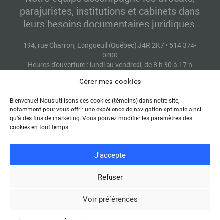
parajuristes, institutions et cabinets dans
leurs besoins documentaires juridiques.
194, rue Charron, Longueuil (Québec) J4R 2K7 • 514 374-
0400
Heures d'ouverture : lundi au vendredi, de 8 h 30 à 17 h
Gérer mes cookies
Bienvenue! Nous utilisons des cookies (témoins) dans notre site,
Contactez-nous
notamment pour vous offrir une expérience de navigation optimale ainsi
qu’à des fins de marketing. Vous pouvez modifier les paramètres des
cookies en tout temps.
J'accepte
Refuser
© 2026 -
Conditions d'utilisation
-
Énoncé de protection des
renseignements personnels
Voir préférences