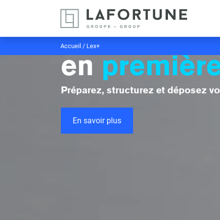
L’expertise
au service 
Accueil
/
Lex+
en
première
Préparez, structurez et déposez vo
En savoir plus