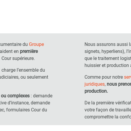
documentaire du
Groupe
Nous assurons aussi l
laident en
première
signets, hyperliens), l’
 Cour supérieure.
que le traitement logis
huissier et production
n charge l’ensemble du
diciaires, ou seulement
Comme pour notre
ser
juridiques
,
nous prenon
production.
s ou complexes
: demande
ctive d’instance, demande
De la première vérifica
ec, formulaires Cour du
votre façon de travail
compromettre la confo